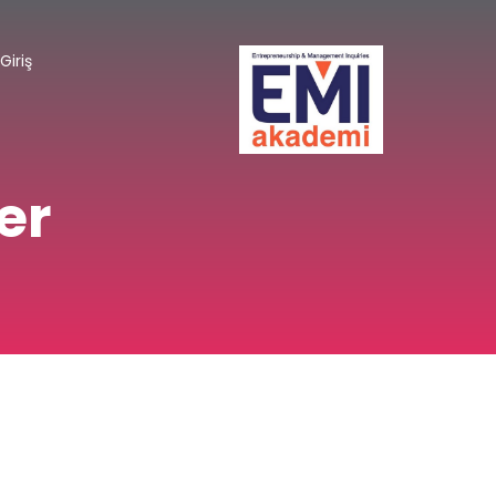
Giriş
er