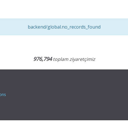
backend/global.no_records_found
976,794
toplam ziyaretçimiz
ions