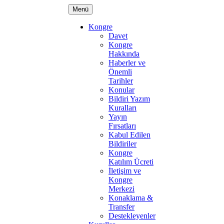
Menü
Kongre
Davet
Kongre
Hakkında
Haberler ve
Önemli
Tarihler
Konular
Bildiri Yazım
Kuralları
Yayın
Fırsatları
Kabul Edilen
Bildiriler
Kongre
Katılım Ücreti
İletişim ve
Kongre
Merkezi
Konaklama &
Transfer
Destekleyenler