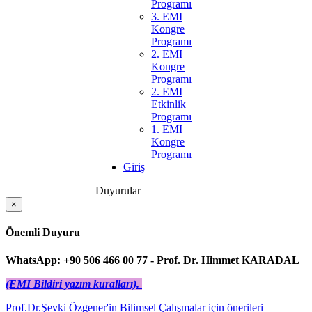
Programı
3. EMI
Kongre
Programı
2. EMI
Kongre
Programı
2. EMI
Etkinlik
Programı
1. EMI
Kongre
Programı
Giriş
Duyurular
×
Önemli Duyuru
WhatsApp: +90 506 466 00 77 - Prof. Dr. Himmet KARADAL
(EMI Bildiri yazım kuralları).
Prof.Dr.Şevki Özgener'in Bilimsel Çalışmalar için önerileri