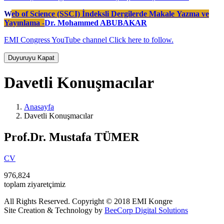
W
eb of Science (SSCI) İndeksli Dergilerde Makale Yazma ve
Yayınlama -
Dr. Mohammed ABUBAKAR
EMI Congress YouTube channel Click here to follow.
Duyuruyu Kapat
Davetli Konuşmacılar
Anasayfa
Davetli Konuşmacılar
Prof.Dr. Mustafa TÜMER
CV
976,824
toplam ziyaretçimiz
All Rights Reserved. Copyright © 2018 EMI Kongre
Site Creation & Technology by
BeeCorp Digital Solutions